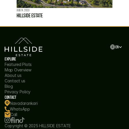
Aug 14, 2023
Hillside Estate
Select Langu
EN
Explore
Featured Plots
Map Overview
About us
Contact us
Blog
Privacy Policy
Contact
Navadarankari
WhatsApp
Call
Copyright © 2025 HILLSIDE ESTATE